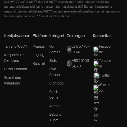
login WG77, daftar WG77, dan link WG77 disusun agar mudah dipahami, sehingga
pengguna tidak perlu bingung mencari jalur masuk yang aktif. Dengan konsep yang
responsif dan mudah diakses, WG77 menjadi salah satu referensi bagi pemain yang ingin
bergabung bersama wg 77 melalui link login terbaru.
Kebijaksanaan
Platform
Kategori
Dukungan
Komunitas
Tentang WG77
Promosi
Hot
CSWG77OF
Facebo
Games
FICIAL
ok
Responsible
Loyalty
Gambling
Slots
+8556196
Telegra
Referral
5840
m
Pusat Bantuan
Live
Casino
Twitter
Syarat dan
Ketentuan
Olahraga
Whatsa
pp
Crash
Game
Arcade
Sabung
Ayam