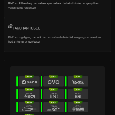
Platform Pilihan bagi perusahaan-perusahaan terbaik di dunia, dengan pilihan
variasi game terbanyak
TARUHAN TOGEL
Platform togel yang menarik dari perusahan terbaik di dunia yang menawarkan
hadiah kemenangan besar