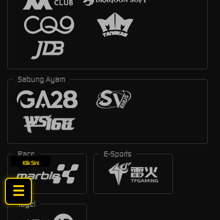
Sabung Ayam
Race
E-Sports
Klik Sini
☰
Togel