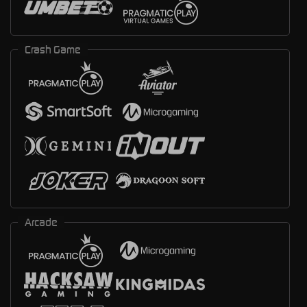
Crash Game
Arcade