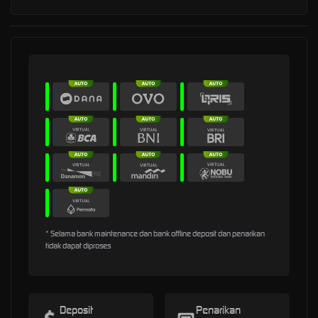
* Selama bank maintenance dan bank offline deposit dan penarikan
tidak dapat diproses
Deposit
Penarikan