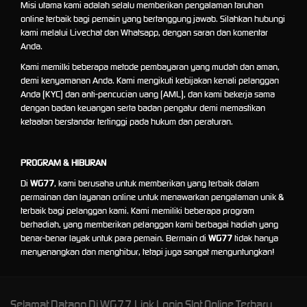
Misi utama kami adalah selalu memberikan pengalaman taruhan
online terbaik bagi pemain yang bertanggung jawab. Silahkan hubungi
kami melalui Livechat dan Whatsapp, dengan saran dan komentar
Anda.
Kami memilki beberapa metode pembayaran yang mudah dan aman,
demi kenyamanan Anda. Kami mengikuti kebijakan kenali pelanggan
Anda (KYC) dan anti-pencucian uang (AML), dan kami bekerja sama
dengan badan keuangan serta badan pengatur demi memastikan
ketaatan berstandar tertinggi pada hukum dan peraturan.
PROGRAM & HIBURAN
Di
WG77
, kami berusaha untuk memberikan yang terbaik dalam
permainan dan layanan online untuk menawarkan pengalaman unik &
terbaik bagi pelanggan kami. Kami memiliki beberapa program
berhadiah, yang memberikan pelanggan kami berbagai hadiah yang
benar-benar layak untuk para pemain. Bermain di
WG77
tidak hanya
menyenangkan dan menghibur, tetapi juga sangat menguntungkan!
Selamat Datang Di WG77 Link Login Slot Online Terbaru