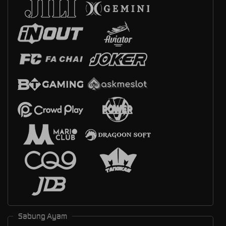
Sabung Ayam