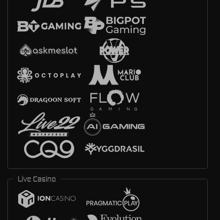
Live Casino