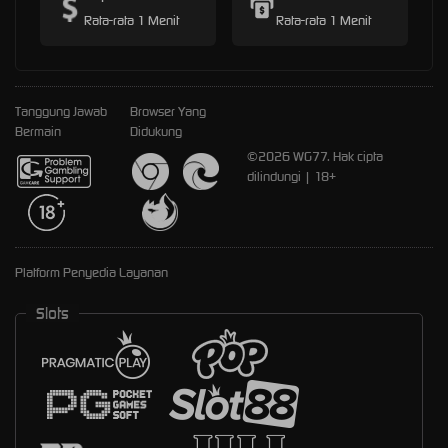
Rata-rata 1 Menit
Rata-rata 1 Menit
Tanggung Jawab
Browser Yang
Bermain
Didukung
©2026 WG77. Hak cipta
dilindungi | 18+
Platform Penyedia Layanan
Slots