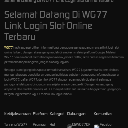
Selamat Datang Di WG77 Link Login Slot Online Terbaru
Selamat Datang Di WG77
Link Login Slot Online
Terbaru
WG77
hadir sebagai pilihan informasi bagi pengguna yang sedang mencari link login slot
online terbaru dengan akses yang mudah ditemukan melalui platform Google. Melalui
WG77, pemain dapat memahami jalur masuk, proses daftar, serta cara mengakses halaman
permainan tanpa langkah yang membingungkan.
Sebagai brand yang fokus pada kemudahan akses, WG77 juga membantu pemain baru
mengenal proses pendaftaran dengan lebih jelas sebelum bergabung. Informasi seputar
login WG77, daftar WG77, dan link WG77 disusun agar mudah dipahami, sehingga
pengguna tidak perlu bingung mencari jalur masuk yang aktif. Dengan konsep yang
responsif dan mudah diakses, WG77 menjadi salah satu referensi bagi pemain yang ingin
bergabung bersama wg 77 melalui link login terbaru.
Kebijaksanaan
Platform
Kategori
Dukungan
Komunitas
Tentang WG77
Promosi
Hot
CSWG77OF
Facebo