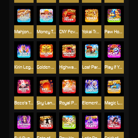
Mahjong Frenzy : Tiles of Fortunes
Money Tree Slot
CNY Fever
Yokai Treasure
Paw House
Kirin Legends
Golden Lion
Highway Kings HD
Lost Paradise 2
Play If You Dare
Bozo's Trick
Sky Lantern
Royal Pastry Chef
Elementalist
Magic Lamp Carnival