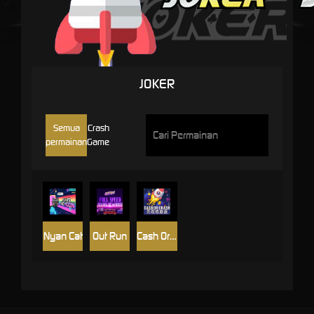
JOKER
Semua
Crash
permainan
Game
Nyan Cat
Out Run
Cash Or Crash