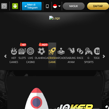
Main di
MASUK
DAFTAR
Telegram
HOT
SLOTS
LIVE
OLAHRAGA
CRASH
ARCADE
SABUNG
RACE
E-
TOGEL
PROM
GAMES
CASINO
GAME
AYAM
SPORTS