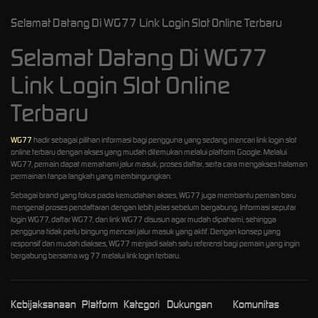
Selamat Datang Di WG77 Link Login Slot Online Terbaru
Selamat Datang Di WG77
Link Login Slot Online
Terbaru
WG77
hadir sebagai pilihan informasi bagi pengguna yang sedang mencari link login slot
online terbaru dengan akses yang mudah ditemukan melalui platform Google. Melalui
WG77, pemain dapat memahami jalur masuk, proses daftar, serta cara mengakses halaman
permainan tanpa langkah yang membingungkan.
Sebagai brand yang fokus pada kemudahan akses, WG77 juga membantu pemain baru
mengenal proses pendaftaran dengan lebih jelas sebelum bergabung. Informasi seputar
login WG77, daftar WG77, dan link WG77 disusun agar mudah dipahami, sehingga
pengguna tidak perlu bingung mencari jalur masuk yang aktif. Dengan konsep yang
responsif dan mudah diakses, WG77 menjadi salah satu referensi bagi pemain yang ingin
bergabung bersama wg 77 melalui link login terbaru.
Kebijaksanaan
Platform
Kategori
Dukungan
Komunitas