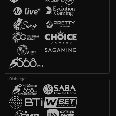
Olahraga