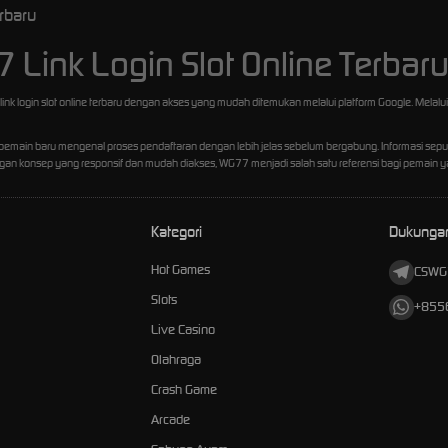
rbaru
Link Login Slot Online Terbar
link login slot online terbaru dengan akses yang mudah ditemukan melalui platform Google. Melal
ain baru mengenal proses pendaftaran dengan lebih jelas sebelum bergabung. Informasi seput
ngan konsep yang responsif dan mudah diakses, WG77 menjadi salah satu referensi bagi pemain ya
Kategori
Dukunga
Hot Games
CSWG
Slots
+855
Live Casino
Olahraga
Crash Game
Arcade