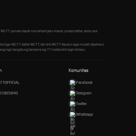
u
ui WG77, pemain dapat memahami jalur masuk, proses daftar, serta cara
ar login WG77, daftar WG77, dan link WG77 disusun agar mudah dipahami,
ng ingin bergabung bersama wg 77 melalui link login terbaru.
n
Komunitas
77OFFICIAL
Facebook
61965840
Telegram
Twitter
Whatsapp