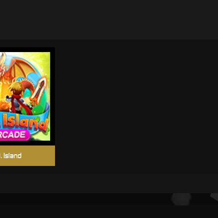
. Island