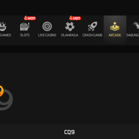
 GAMES
SLOTS
LIVE CASINO
OLAHRAGA
CRASH GAME
ARCADE
SABUNG
CQ9