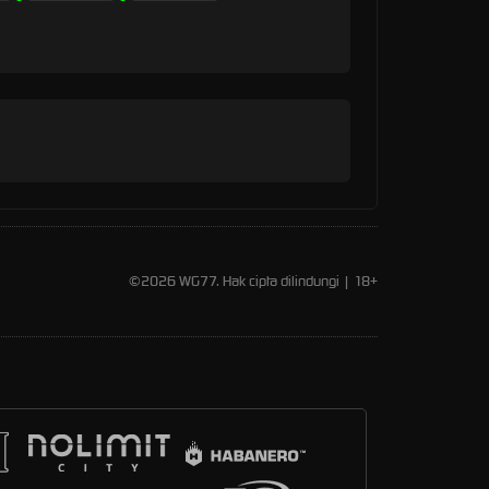
©2026 WG77. Hak cipta dilindungi | 18+