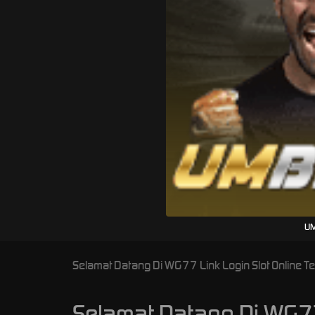
UM
Selamat Datang Di WG77 Link Login Slot Online T
Selamat Datang Di WG77 