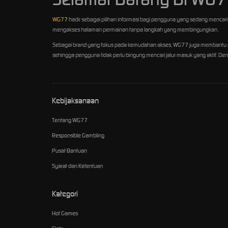
WG77
hadir sebagai pilihan informasi bagi pengguna yang sedang mencari 
mengakses halaman permainan tanpa langkah yang membingungkan.
Sebagai brand yang fokus pada kemudahan akses, WG77 juga membantu pem
sehingga pengguna tidak perlu bingung mencari jalur masuk yang aktif. De
Kebijaksanaan
Tentang WG77
Responsible Gambling
Pusat Bantuan
Syarat dan Ketentuan
Kategori
Hot Games