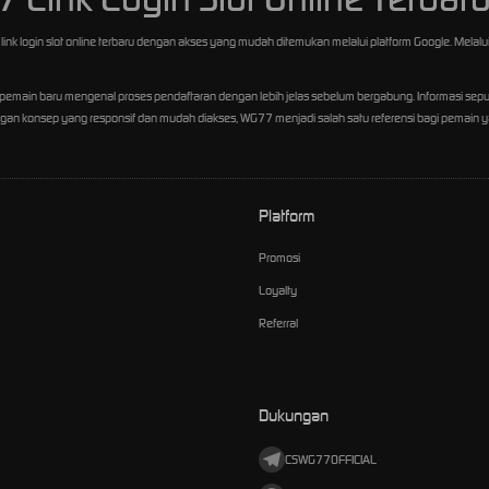
link login slot online terbaru dengan akses yang mudah ditemukan melalui platform Google. Melal
ain baru mengenal proses pendaftaran dengan lebih jelas sebelum bergabung. Informasi seput
ngan konsep yang responsif dan mudah diakses, WG77 menjadi salah satu referensi bagi pemain ya
Platform
Promosi
Loyalty
Referral
Dukungan
CSWG77OFFICIAL