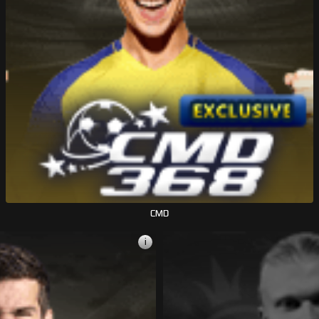
CMD
i