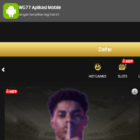
WG77 Aplikasi Mobile
Jangan tampilkan lagi hari ini
Daftar
HOT GAMES
SLOTS
i