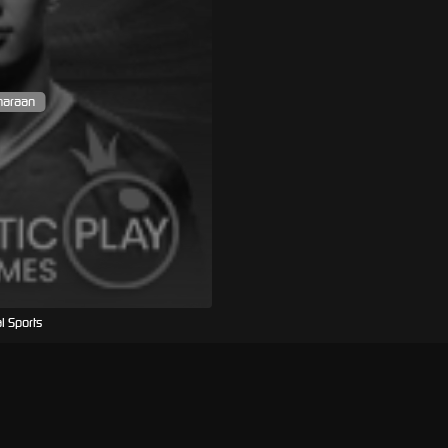
l Sports
u