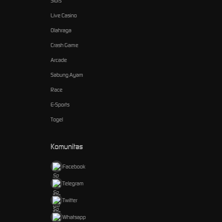
Slots
Live Casino
Olahraga
Crash Game
Arcade
Sabung Ayam
Race
E-Sports
Togel
Komunitas
Facebook
Telegram
Twitter
Whatsapp